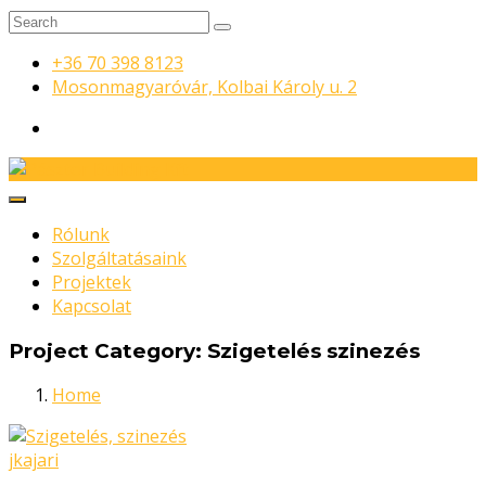
+36 70 398 8123
Mosonmagyaróvár, Kolbai Károly u. 2
Rólunk
Szolgáltatásaink
Projektek
Kapcsolat
Project Category:
Szigetelés szinezés
Home
jkajari