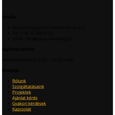
Iroda
Mosonmagyaróvár, Kolbai Károly u. 2
Tel : +36 70 398 8123
Email : info@pasztorbuilding.hu
Nyitvatartás
Hétfőtől péntekig 07.00 – 16.00 óráig
Rólunk
Rólunk
Szolgáltatásaink
Projektek
Ajánlat kérés
Gyakori kérdések
Kapcsolat