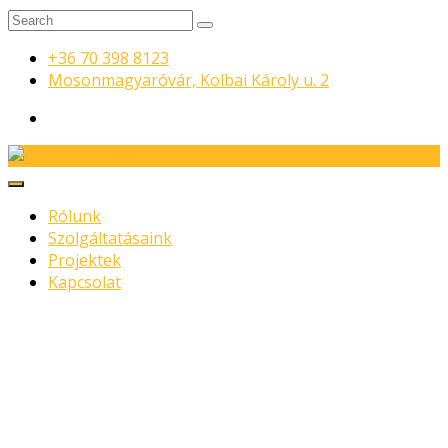
+36 70 398 8123
Mosonmagyaróvár, Kolbai Károly u. 2
Rólunk
Szolgáltatásaink
Projektek
Kapcsolat