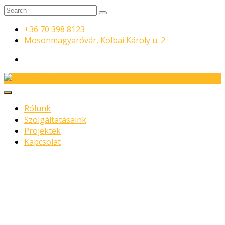
+36 70 398 8123
Mosonmagyaróvár, Kolbai Károly u. 2
Rólunk
Szolgáltatásaink
Projektek
Kapcsolat